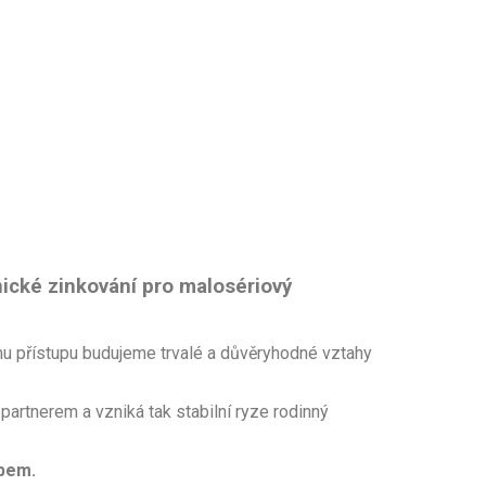
nické zinkování pro malosériový
ímu přístupu budujeme trvalé a důvěryhodné vztahy
partnerem a vzniká tak stabilní ryze rodinný
obem.