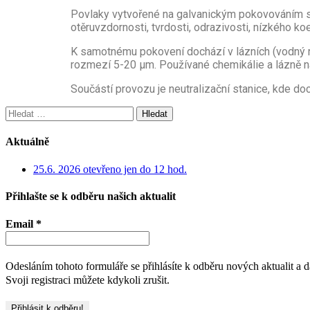
Povlaky vytvořené na galvanickým pokovováním slo
otěruvzdornosti, tvrdosti, odrazivosti, nízkého ko
K samotnému pokovení dochází v lázních (vodný ro
rozmezí 5-20 µm. Používané chemikálie a lázně n
Součástí provozu je neutralizační stanice, kde do
Aktuálně
25.6. 2026 otevřeno jen do 12 hod.
Přihlašte se k odběru našich aktualit
Email
*
Odesláním tohoto formuláře se přihlásíte k odběru nových aktualit a
Svoji registraci můžete kdykoli zrušit.