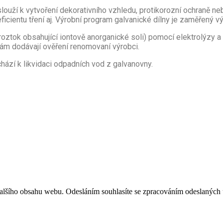
uží k vytvoření dekorativního vzhledu, protikorozní ochraně nebo
eficientu tření aj. Výrobní program galvanické dílny je zaměřený v
ztok obsahující iontově anorganické soli) pomocí elektrolýzy a 
ám dodávají ověření renomovaní výrobci.
chází k likvidaci odpadních vod z galvanovny.
 dalšího obsahu webu. Odesláním souhlasíte se zpracováním odeslaných 