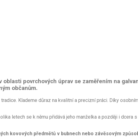
 v oblasti povrchových úprav se zaměřením na galva
ěžným občanům.
tradice. Klademe důraz na kvalitní a precizní práci. Díky osobn
olika letech se k němu přidává jeho manželka a později i dcera s 
obných kovových předmětů v bubnech nebo závěsovým způs